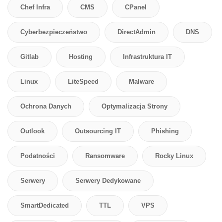
Chef Infra
CMS
CPanel
Cyberbezpieczeństwo
DirectAdmin
DNS
Gitlab
Hosting
Infrastruktura IT
Linux
LiteSpeed
Malware
Ochrona Danych
Optymalizacja Strony
Outlook
Outsourcing IT
Phishing
Podatności
Ransomware
Rocky Linux
Serwery
Serwery Dedykowane
SmartDedicated
TTL
VPS