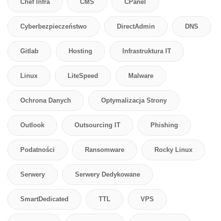
Chef Infra
CMS
CPanel
Cyberbezpieczeństwo
DirectAdmin
DNS
Gitlab
Hosting
Infrastruktura IT
Linux
LiteSpeed
Malware
Ochrona Danych
Optymalizacja Strony
Outlook
Outsourcing IT
Phishing
Podatności
Ransomware
Rocky Linux
Serwery
Serwery Dedykowane
SmartDedicated
TTL
VPS