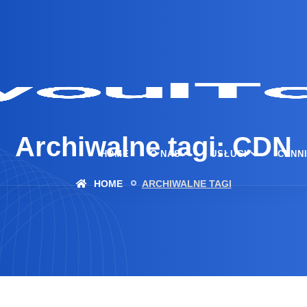
Archiwalne tagi: CDN
HOME
O NAS
USŁUGI
CENN
HOME
ARCHIWALNE TAGI