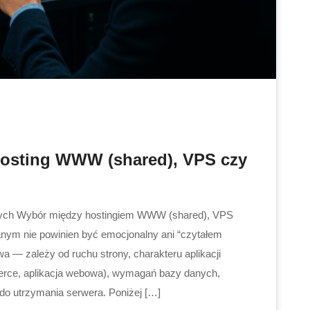
Hosting WWW (shared), VPS czy
nych Wybór między hostingiem WWW (shared), VPS
anym nie powinien być emocjonalny ani “czytałem
a — zależy od ruchu strony, charakteru aplikacji
erce, aplikacja webowa), wymagań bazy danych,
do utrzymania serwera. Poniżej […]