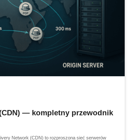
 (CDN) — kompletny przewodnik
very Network (CDN) to rozproszona sieć serwerów