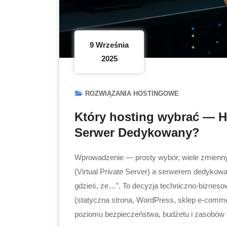
9 Września
2025
ROZWIĄZANIA HOSTINGOWE
Który hosting wybrać — 
Serwer Dedykowany?
Wprowadzenie — prosty wybór, wiele zmien
(Virtual Private Server) a serwerem dedykow
gdzieś, że…”. To decyzja techniczno-biznesow
(statyczna strona, WordPress, sklep e-comm
poziomu bezpieczeństwa, budżetu i zasobów 