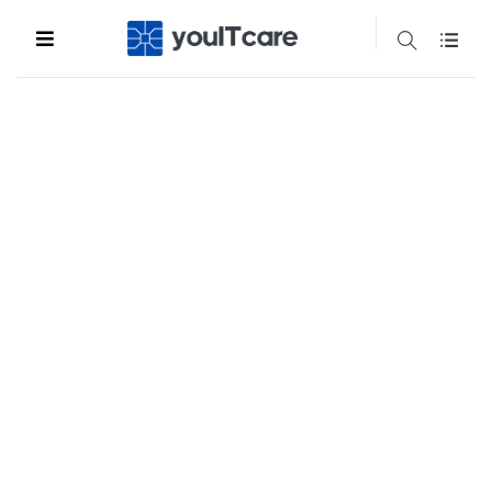
Bare Metal SmartDedicated
SmartDedicated – nowoczesna alternatywa dla klasycznych
serwerów dedykowanych. Otrzymujesz wydzielony serwer 1:1,
z gwarancją pełnej mocy obliczeniowej i zasobów wyłącznie dla
Ciebie — tak jak w przypadku fizycznego Bare Metal, ale w
oparciu o nowoczesną technologię wirtualizacji Proxmox.
Wydajność – wszystkie zasoby tylko dla Twojej firmy
Elastyczność – łatwe skalowanie bez kosztownej wymiany
sprzętu
Bezpieczeństwo – izolacja na poziomie wirtualizacji i pełna