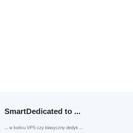
Globalne Lokalizacje
Możliwość korzystania z infrastruktury w różnych centrach
danych w Europie, Azji i Ameryce Północnej
SmartDedicated to ...
... w końcu VPS czy klasyczny dedyk ...