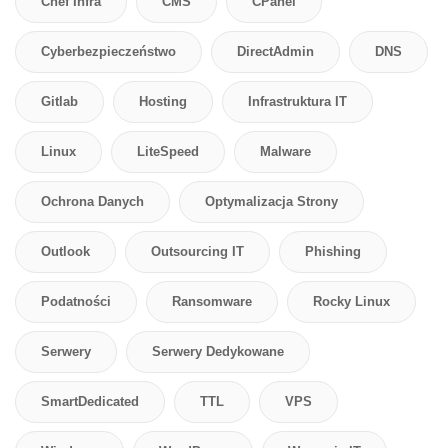
Chef Infra
CMS
CPanel
Cyberbezpieczeństwo
DirectAdmin
DNS
Gitlab
Hosting
Infrastruktura IT
Linux
LiteSpeed
Malware
Ochrona Danych
Optymalizacja Strony
Outlook
Outsourcing IT
Phishing
Podatności
Ransomware
Rocky Linux
Serwery
Serwery Dedykowane
SmartDedicated
TTL
VPS