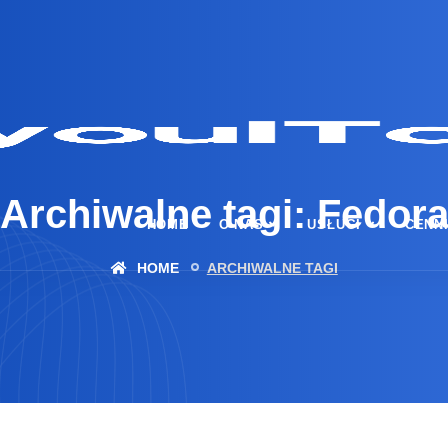
Archiwalne tagi: Fedor
HOME
O NAS
USŁUGI
CENN
HOME
ARCHIWALNE TAGI