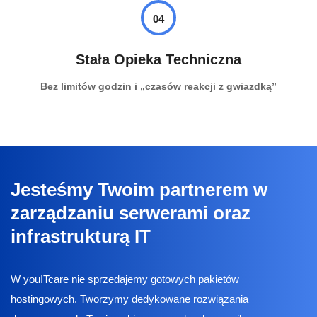
04
Stała Opieka Techniczna
Bez limitów godzin i „czasów reakcji z gwiazdką”
Jesteśmy Twoim partnerem w
zarządzaniu serwerami oraz
infrastrukturą IT
W youITcare nie sprzedajemy gotowych pakietów
hostingowych. Tworzymy dedykowane rozwiązania