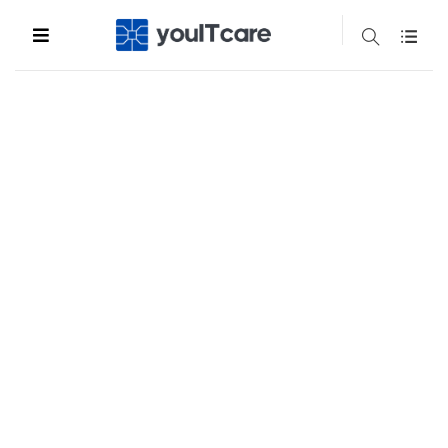
Skontaktuj się z nami ...
Pomoc i migracja do YIC
Alert bezpieczeństwa