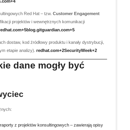
n.com+4
sultingowych Red Hat – tzw.
Customer Engagement
ikacji projektów i wewnętrznych komunikacji
edhat.com+5blog.gitguardian.com+5
ch dostaw, kod źródłowy produktu i kanały dystrybucji,
ym etapie analizy).
redhat.com+2SecurityWeek+2
akie dane mogły być
wyciec
żnych:
 raporty z projektów konsultingowych – zawierają opisy