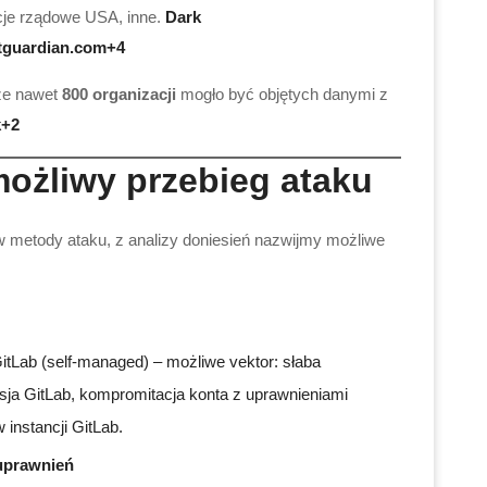
cje rządowe USA, inne.
Dark
tguardian.com+4
 że nawet
800 organizacji
mogło być objętych danymi z
k+2
możliwy przebieg ataku
 metody ataku, z analizy doniesień nazwijmy możliwe
GitLab (self-managed) – możliwe vektor: słaba
rsja GitLab, kompromitacja konta z uprawnieniami
 instancji GitLab.
 uprawnień