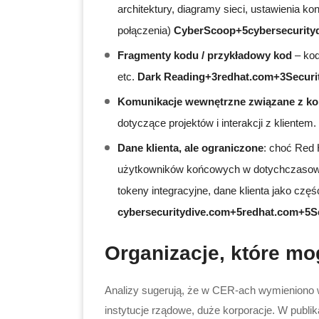
architektury, diagramy sieci, ustawienia kon
połączenia)
CyberScoop+5cybersecurityd
Fragmenty kodu / przykładowy kod
– kod
etc.
Dark Reading+3redhat.com+3Secur
Komunikacje wewnętrzne związane z ko
dotyczące projektów i interakcji z klientem.
Dane klienta, ale ograniczone
: choć Red 
użytkowników końcowych w dotychczasowym 
tokeny integracyjne, dane klienta jako cz
cybersecuritydive.com+5redhat.com+5S
Organizacje, które mo
Analizy sugerują, że w CER-ach wymieniono w
instytucje rządowe, duże korporacje. W publi