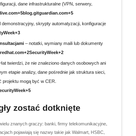
figuracji, dane infrastrukturalne (VPN, serwery,
ive.com+5blog.gitguardian.com+5
 demonstracyjny, skrypty automatyzacji, konfiguracje
ityWeek+3
nsultacjami
– notatki, wymiany maili lub dokumenty
redhat.com+2SecurityWeek+2
Hat twierdzi, że nie znaleziono danych osobowych ani
etapie analizy, dane pośrednie jak struktura sieci,
ęść projektu mogą być w CER.
ecurityWeek+5
gły zostać dotknięte
ielu znanych graczy: banki, firmy telekomunikacyjne,
kacjach pojawiają się nazwy takie jak Walmart, HSBC,