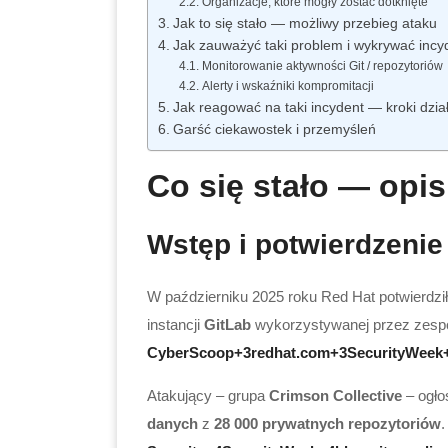
Organizacje, które mogły zostać dotknięte
Jak to się stało — możliwy przebieg ataku
Jak zauważyć taki problem i wykrywać incy
Monitorowanie aktywności Git / repozytoriów
Alerty i wskaźniki kompromitacji
Jak reagować na taki incydent — kroki dzia
Garść ciekawostek i przemyśleń
Co się stało — opi
Wstęp i potwierdzenie
W październiku 2025 roku Red Hat potwierdził
instancji
GitLab
wykorzystywanej przez zespół
CyberScoop+3redhat.com+3SecurityWeek
Atakujący – grupa
Crimson Collective
– ogłos
danych
z
28 000 prywatnych repozytoriów