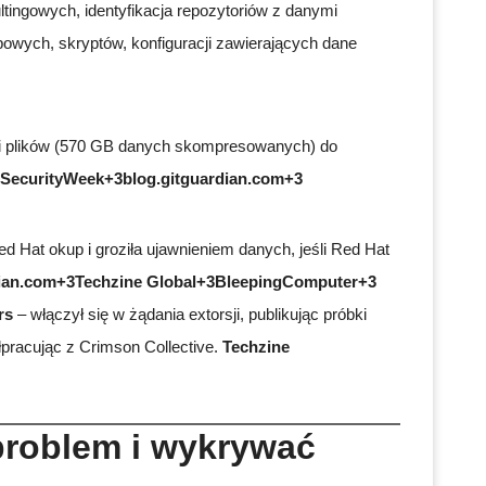
ltingowych, identyfikacja repozytoriów z danymi
powych, skryptów, konfiguracji zawierających dane
w i plików (570 GB danych skompresowanych) do
SecurityWeek+3blog.gitguardian.com+3
d Hat okup i groziła ujawnieniem danych, jeśli Red Hat
dian.com+3Techzine Global+3BleepingComputer+3
rs
– włączył się w żądania extorsji, publikując próbki
pracując z Crimson Collective.
Techzine
problem i wykrywać