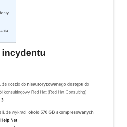
denty
łania
s incydentu
, że doszło do
nieautoryzowanego dostępu
do
 konsultingowy Red Hat (Red Hat Consulting).
+3
ili, że wykradli
około 570 GB skompresowanych
.
Help Net