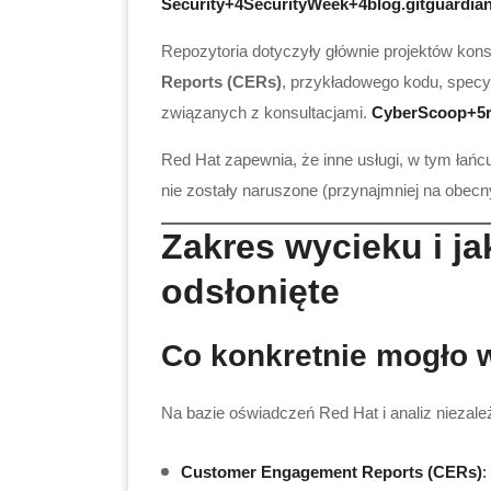
Security+4SecurityWeek+4blog.gitguardia
Repozytoria dotyczyły głównie projektów kon
Reports (CERs)
, przykładowego kodu, specyf
związanych z konsultacjami.
CyberScoop+5r
Red Hat zapewnia, że inne usługi, w tym łańcu
nie zostały naruszone (przynajmniej na obecn
Zakres wycieku i j
odsłonięte
Co konkretnie mogło 
Na bazie oświadczeń Red Hat i analiz niezale
Customer Engagement Reports (CERs)
: