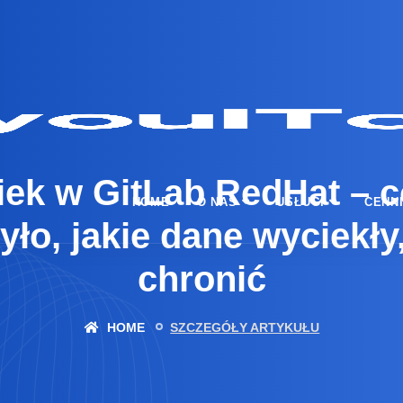
ek w GitLab RedHat – c
HOME
O NAS
USŁUGI
CENN
ło, jakie dane wyciekły,
chronić
HOME
SZCZEGÓŁY ARTYKUŁU