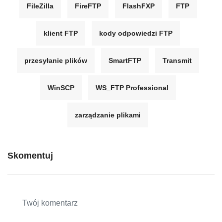
FileZilla
FireFTP
FlashFXP
FTP
klient FTP
kody odpowiedzi FTP
przesyłanie plików
SmartFTP
Transmit
WinSCP
WS_FTP Professional
zarządzanie plikami
Skomentuj