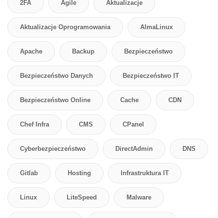
2FA
Agile
Aktualizacje
Aktualizacje Oprogramowania
AlmaLinux
Apache
Backup
Bezpieczeństwo
Bezpieczeństwo Danych
Bezpieczeństwo IT
Bezpieczeństwo Online
Cache
CDN
Chef Infra
CMS
CPanel
Cyberbezpieczeństwo
DirectAdmin
DNS
Gitlab
Hosting
Infrastruktura IT
Linux
LiteSpeed
Malware