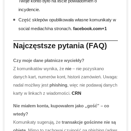
Twoje konto było na liście powiadomień o
incydencie.
Część sklepów opublikowała własne komunikaty w
social mediach/na stronach.
facebook.com+1
Najczęstsze pytania (FAQ)
Czy moje dane płatnicze wyciekły?
Z komunikatów wynika, że
nie
– nie pozyskano
danych kart, numerów kont, historii zamówień. Uwaga:
nadal możliwy jest
phishing
, więc nie podawaj danych
karty w linkach z wiadomości.
CRN
Nie miałem konta, kupowałem jako „gość” – co
wtedy?
Komunikaty sugerują, że
transakcje gościnne nie są
objęte
. Mimo to zachowaj czujność na phishing (adres