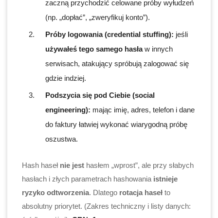
zaczną przychodzić celowane próby wyłudzeń
(np. „dopłać”, „zweryfikuj konto”).
Próby logowania (credential stuffing):
jeśli
używałeś tego samego hasła
w innych
serwisach, atakujący spróbują zalogować się
gdzie indziej.
Podszycia się pod Ciebie (social
engineering):
mając imię, adres, telefon i dane
do faktury łatwiej wykonać wiarygodną próbę
oszustwa.
Hash haseł
nie jest
hasłem „wprost”, ale przy słabych
hasłach i złych parametrach hashowania
istnieje
ryzyko odtworzenia
. Dlatego
rotacja haseł
to
absolutny priorytet. (Zakres techniczny i listy danych: