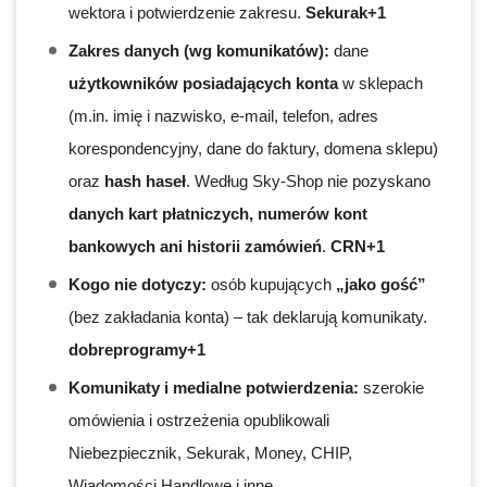
wektora i potwierdzenie zakresu.
Sekurak+1
Zakres danych (wg komunikatów):
dane
użytkowników posiadających konta
w sklepach
(m.in. imię i nazwisko, e-mail, telefon, adres
korespondencyjny, dane do faktury, domena sklepu)
oraz
hash haseł
. Według Sky-Shop nie pozyskano
danych kart płatniczych, numerów kont
bankowych ani historii zamówień
.
CRN+1
Kogo nie dotyczy:
osób kupujących
„jako gość”
(bez zakładania konta) – tak deklarują komunikaty.
dobreprogramy+1
Komunikaty i medialne potwierdzenia:
szerokie
omówienia i ostrzeżenia opublikowali
Niebezpiecznik, Sekurak, Money, CHIP,
Wiadomości Handlowe i inne.