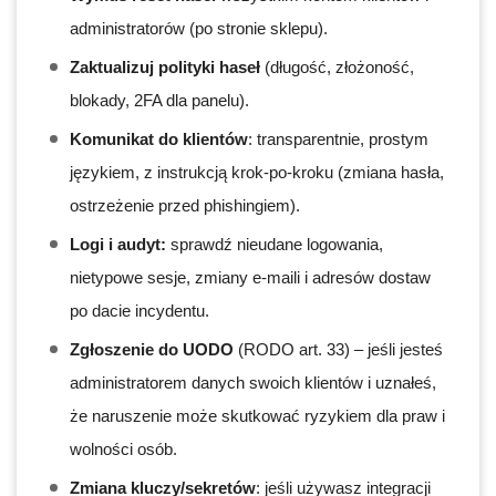
administratorów (po stronie sklepu).
Zaktualizuj polityki haseł
(długość, złożoność,
blokady, 2FA dla panelu).
Komunikat do klientów
: transparentnie, prostym
językiem, z instrukcją krok-po-kroku (zmiana hasła,
ostrzeżenie przed phishingiem).
Logi i audyt:
sprawdź nieudane logowania,
nietypowe sesje, zmiany e-maili i adresów dostaw
po dacie incydentu.
Zgłoszenie do UODO
(RODO art. 33) – jeśli jesteś
administratorem danych swoich klientów i uznałeś,
że naruszenie może skutkować ryzykiem dla praw i
wolności osób.
Zmiana kluczy/sekretów
: jeśli używasz integracji