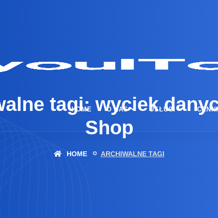
alne tagi: wyciek dany
HOME
O NAS
USŁUGI
CENN
Shop
HOME
ARCHIWALNE TAGI