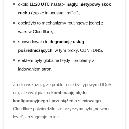
około
11:20 UTC
nastąpił
nagły, nietypowy skok
ruchu
(„spike in unusual traffic”),
obciążyło to mechanizmy routingowe jednej z
warstw Cloudflare,
spowodowało to
degradację usług
pośredniczących
, w tym proxy, CDN i DNS,
efektem były globalne błędy i problemy z
ładowaniem stron.
Źródła wskazują, że problem nie był typowym DDoS-
em, ale wyglądał na
kombinację błędu
konfiguracyjnego i przeciążenia sieciowego
.
Cloudflare potwierdziło, że przyczyna była „network-
level”, co sugeruje m.in.: