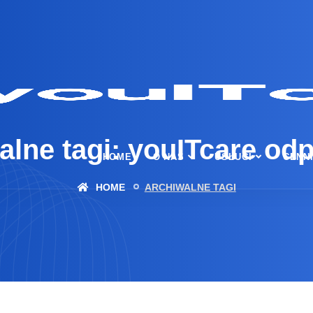
alne tagi: youITcare od
HOME
O NAS
USŁUGI
CENN
HOME
ARCHIWALNE TAGI