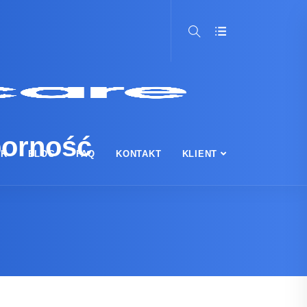
porność
IK
BLOG
FAQ
KONTAKT
KLIENT