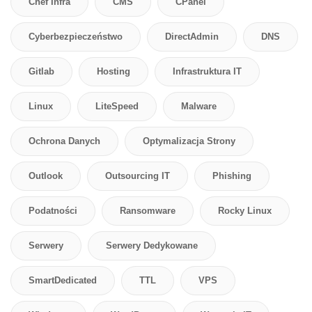
Chef Infra
CMS
CPanel
Cyberbezpieczeństwo
DirectAdmin
DNS
Gitlab
Hosting
Infrastruktura IT
Linux
LiteSpeed
Malware
Ochrona Danych
Optymalizacja Strony
Outlook
Outsourcing IT
Phishing
Podatności
Ransomware
Rocky Linux
Serwery
Serwery Dedykowane
SmartDedicated
TTL
VPS