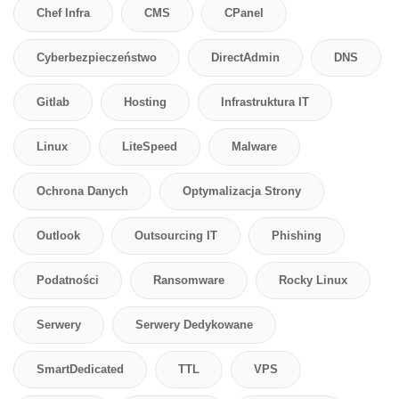
Chef Infra
CMS
CPanel
Cyberbezpieczeństwo
DirectAdmin
DNS
Gitlab
Hosting
Infrastruktura IT
Linux
LiteSpeed
Malware
Ochrona Danych
Optymalizacja Strony
Outlook
Outsourcing IT
Phishing
Podatności
Ransomware
Rocky Linux
Serwery
Serwery Dedykowane
SmartDedicated
TTL
VPS