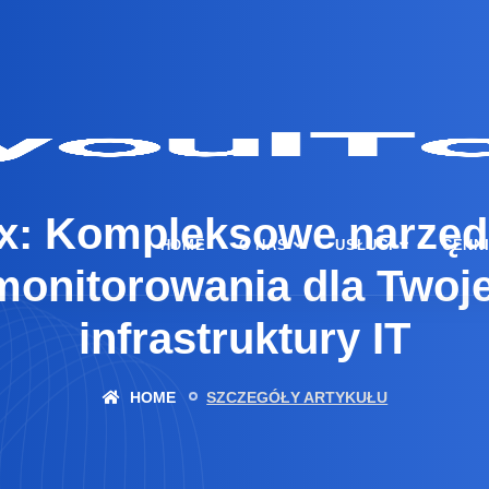
x: Kompleksowe narzęd
HOME
O NAS
USŁUGI
CENN
monitorowania dla Twoje
infrastruktury IT
HOME
SZCZEGÓŁY ARTYKUŁU