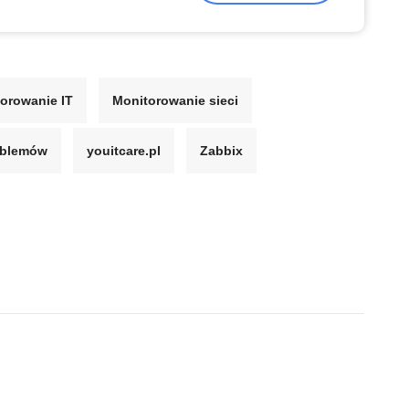
orowanie IT
Monitorowanie sieci
oblemów
youitcare.pl
Zabbix