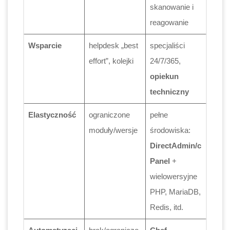
skanowanie i
reagowanie
Wsparcie
helpdesk „best
specjaliści
effort”, kolejki
24/7/365,
opiekun
techniczny
Elastyczność
ograniczone
pełne
moduły/wersje
środowiska:
DirectAdmin/c
Panel
+
wielowersyjne
PHP, MariaDB,
Redis, itd.