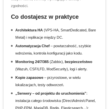
zgodności.
Co dostajesz w praktyce
Architektura HA
(VPS-HA, SmartDedicated, Bare
Metal) i replikacje między DC.
Automatyzacja Chef
– powtarzalność, szybkie
wdrożenia, kontrola konfiguracji jako kodu.
Monitoring 24/7/365
(Zabbix),
bezpieczeństwo
(Wazuh, CSF/LFD, ModSecurity), logi i alerty.
Kopie zapasowe
– przyrostowe, w wielu
lokalizacjach, testy odtworzeń.
„Serwery – od projektu do uruchomienia”
:
instalacja całego środowiska (DirectAdmin/cPanel,
PHP-FPM, MariaDB, Redis, Elasticsearch…);