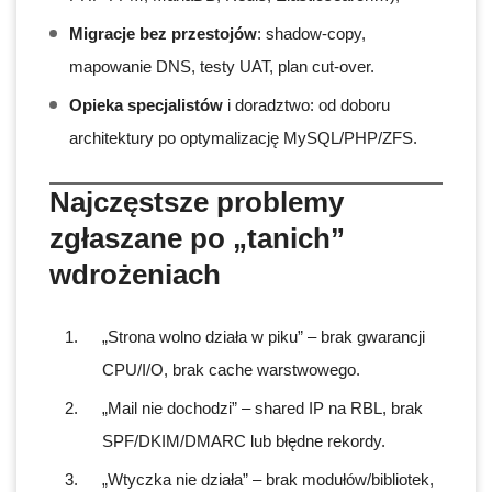
Migracje bez przestojów
: shadow-copy,
mapowanie DNS, testy UAT, plan cut-over.
Opieka specjalistów
i doradztwo: od doboru
architektury po optymalizację MySQL/PHP/ZFS.
Najczęstsze problemy
zgłaszane po „tanich”
wdrożeniach
„Strona wolno działa w piku” – brak gwarancji
CPU/I/O, brak cache warstwowego.
„Mail nie dochodzi” – shared IP na RBL, brak
SPF/DKIM/DMARC lub błędne rekordy.
„Wtyczka nie działa” – brak modułów/bibliotek,