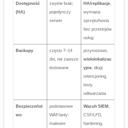
Dostępność
zwykle brak;
HA/replikacje
,
(HA)
pojedynczy
wymiana
serwer
sprzętu/hosta
bez przestojów
usług
Backupy
często 7–14
przyrostowe,
dni, nie zawsze
wielolokalizac
testowane
yjne
, długi
retencjoning,
testy
odtwarzania
Bezpieczeńst
podstawowe
Wazuh SIEM
,
wo
WAF/anty-
CSF/LFD,
malware
hardening,