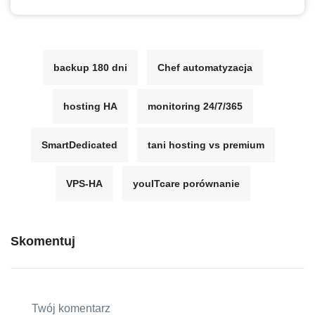
backup 180 dni
Chef automatyzacja
hosting HA
monitoring 24/7/365
SmartDedicated
tani hosting vs premium
VPS-HA
youITcare porównanie
Skomentuj