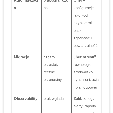
Automatyzacj
brak/ograniczo
Chef
–
a
na
konfiguracje
jako kod,
szybkie roll-
backi,
zgodność i
powtarzalność
Migracje
często
„bez stresu”
–
przestój,
równoległe
ręczne
środowisko,
przenosiny
synchronizacja
, plan cut-over
Observability
brak wglądu
Zabbix
, logi,
alerty, raporty