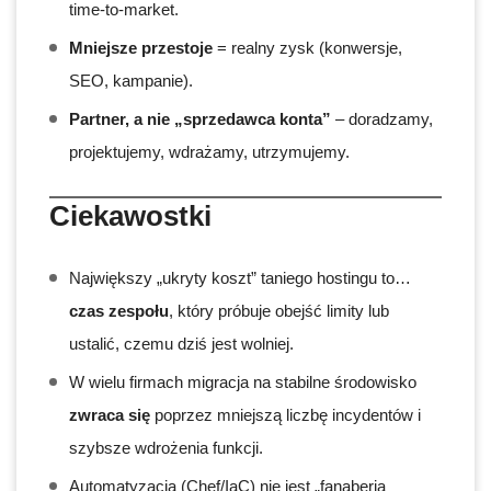
time-to-market.
Mniejsze przestoje
= realny zysk (konwersje,
SEO, kampanie).
Partner, a nie „sprzedawca konta”
– doradzamy,
projektujemy, wdrażamy, utrzymujemy.
Ciekawostki
Największy „ukryty koszt” taniego hostingu to…
czas zespołu
, który próbuje obejść limity lub
ustalić, czemu dziś jest wolniej.
W wielu firmach migracja na stabilne środowisko
zwraca się
poprzez mniejszą liczbę incydentów i
szybsze wdrożenia funkcji.
Automatyzacja (Chef/IaC) nie jest „fanaberią