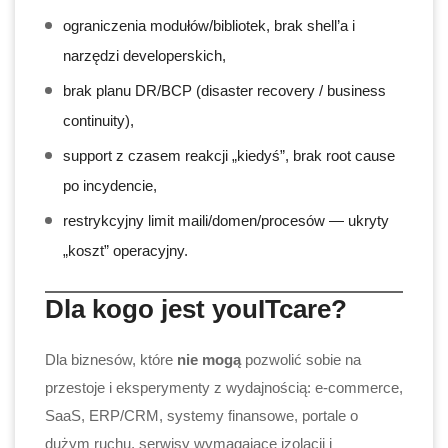
ograniczenia modułów/bibliotek, brak shell’a i
narzędzi developerskich,
brak planu DR/BCP (disaster recovery / business
continuity),
support z czasem reakcji „kiedyś”, brak root cause
po incydencie,
restrykcyjny limit maili/domen/procesów — ukryty
„koszt” operacyjny.
Dla kogo jest youITcare?
Dla biznesów, które
nie mogą
pozwolić sobie na
przestoje i eksperymenty z wydajnością: e-commerce,
SaaS, ERP/CRM, systemy finansowe, portale o
dużym ruchu, serwisy wymagające izolacji i