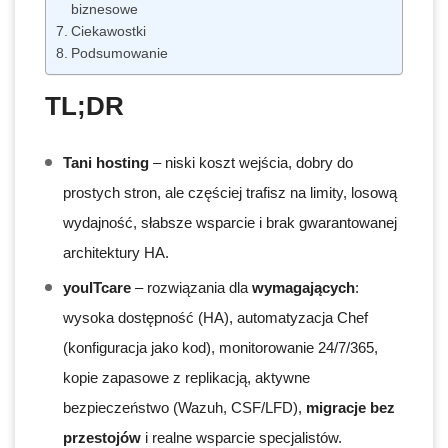
biznesowe
Ciekawostki
Podsumowanie
TL;DR
Tani hosting
– niski koszt wejścia, dobry do
prostych stron, ale częściej trafisz na limity, losową
wydajność, słabsze wsparcie i brak gwarantowanej
architektury HA.
youITcare
– rozwiązania dla
wymagających
:
wysoka dostępność (HA), automatyzacja Chef
(konfiguracja jako kod), monitorowanie 24/7/365,
kopie zapasowe z replikacją, aktywne
bezpieczeństwo (Wazuh, CSF/LFD),
migracje bez
przestojów
i realne wsparcie specjalistów.