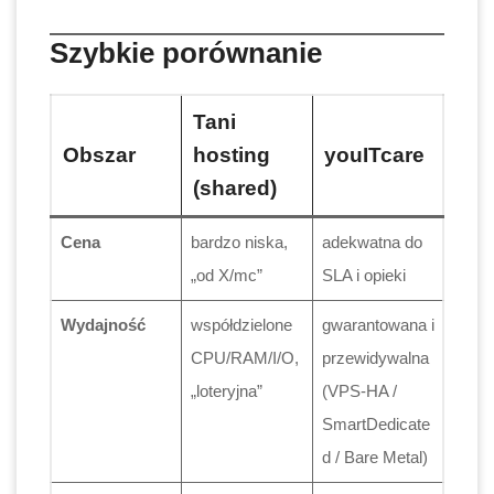
Szybkie porównanie
Tani
Obszar
hosting
youITcare
(shared)
Cena
bardzo niska,
adekwatna do
„od X/mc”
SLA i opieki
Wydajność
współdzielone
gwarantowana i
CPU/RAM/I/O,
przewidywalna
„loteryjna”
(VPS-HA /
SmartDedicate
d / Bare Metal)