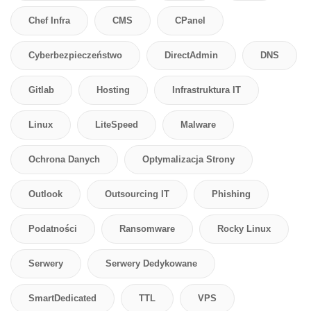
Chef Infra
CMS
CPanel
Cyberbezpieczeństwo
DirectAdmin
DNS
Gitlab
Hosting
Infrastruktura IT
Linux
LiteSpeed
Malware
Ochrona Danych
Optymalizacja Strony
Outlook
Outsourcing IT
Phishing
Podatności
Ransomware
Rocky Linux
Serwery
Serwery Dedykowane
SmartDedicated
TTL
VPS