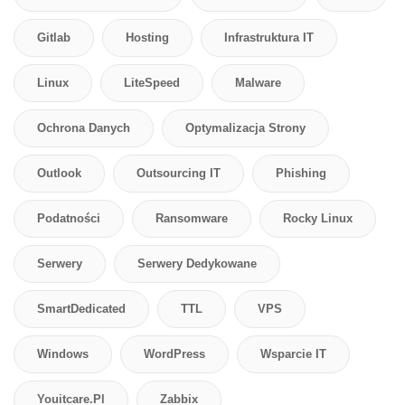
Gitlab
Hosting
Infrastruktura IT
Linux
LiteSpeed
Malware
Ochrona Danych
Optymalizacja Strony
Outlook
Outsourcing IT
Phishing
Podatności
Ransomware
Rocky Linux
Serwery
Serwery Dedykowane
SmartDedicated
TTL
VPS
Windows
WordPress
Wsparcie IT
Youitcare.pl
Zabbix