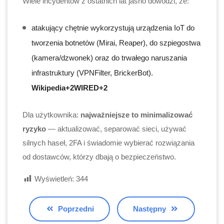
Wiele incydentów z ostatnich lat jasno dowodzi, że:
atakujący chętnie wykorzystują urządzenia IoT do
tworzenia botnetów (Mirai, Reaper), do szpiegostwa
(kamera/dzwonek) oraz do trwałego naruszania
infrastruktury (VPNFilter, BrickerBot).
Wikipedia+2WIRED+2
Dla użytkownika:
najważniejsze to minimalizować
ryzyko
— aktualizować, separować sieci, używać
silnych haseł, 2FA i świadomie wybierać rozwiązania
od dostawców, którzy dbają o bezpieczeństwo.
Wyświetleń:
344
Poprzedni
Następny