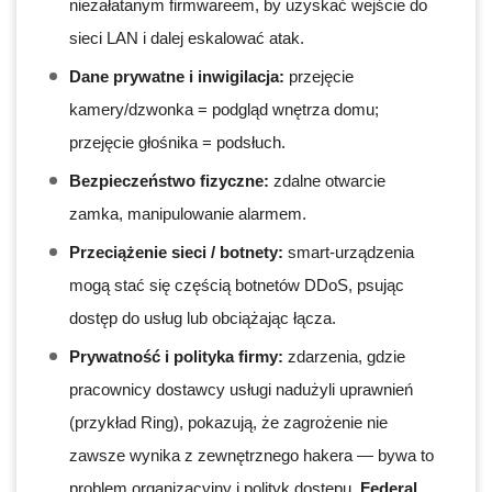
niezałatanym firmwareem, by uzyskać wejście do
sieci LAN i dalej eskalować atak.
Dane prywatne i inwigilacja:
przejęcie
kamery/dzwonka = podgląd wnętrza domu;
przejęcie głośnika = podsłuch.
Bezpieczeństwo fizyczne:
zdalne otwarcie
zamka, manipulowanie alarmem.
Przeciążenie sieci / botnety:
smart-urządzenia
mogą stać się częścią botnetów DDoS, psując
dostęp do usług lub obciążając łącza.
Prywatność i polityka firmy:
zdarzenia, gdzie
pracownicy dostawcy usługi nadużyli uprawnień
(przykład Ring), pokazują, że zagrożenie nie
zawsze wynika z zewnętrznego hakera — bywa to
problem organizacyjny i polityk dostępu.
Federal