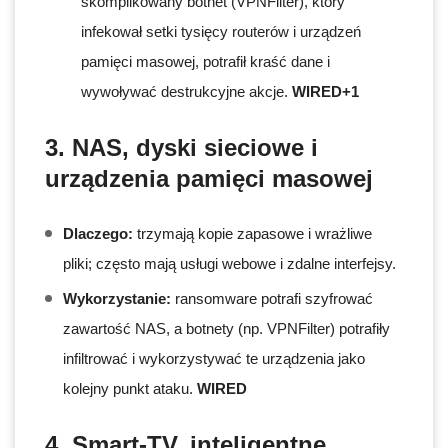
skomplikowany botnet (VPNFilter), który
infekował setki tysięcy routerów i urządzeń
pamięci masowej, potrafił kraść dane i
wywoływać destrukcyjne akcje.
WIRED+1
3. NAS, dyski sieciowe i
urządzenia pamięci masowej
Dlaczego:
trzymają kopie zapasowe i wrażliwe
pliki; często mają usługi webowe i zdalne interfejsy.
Wykorzystanie:
ransomware potrafi szyfrować
zawartość NAS, a botnety (np. VPNFilter) potrafiły
infiltrować i wykorzystywać te urządzenia jako
kolejny punkt ataku.
WIRED
4. Smart-TV, inteligentne