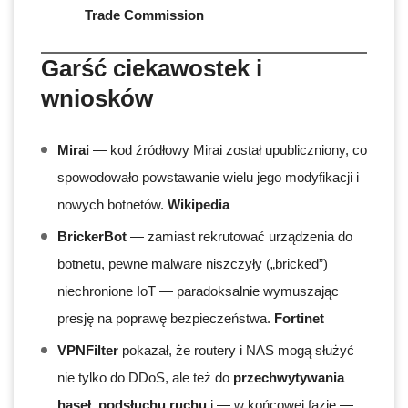
Trade Commission
Garść ciekawostek i
wniosków
Mirai
— kod źródłowy Mirai został upubliczniony, co
spowodowało powstawanie wielu jego modyfikacji i
nowych botnetów.
Wikipedia
BrickerBot
— zamiast rekrutować urządzenia do
botnetu, pewne malware niszczyły („bricked”)
niechronione IoT — paradoksalnie wymuszając
presję na poprawę bezpieczeństwa.
Fortinet
VPNFilter
pokazał, że routery i NAS mogą służyć
nie tylko do DDoS, ale też do
przechwytywania
haseł, podsłuchu ruchu
i — w końcowej fazie —