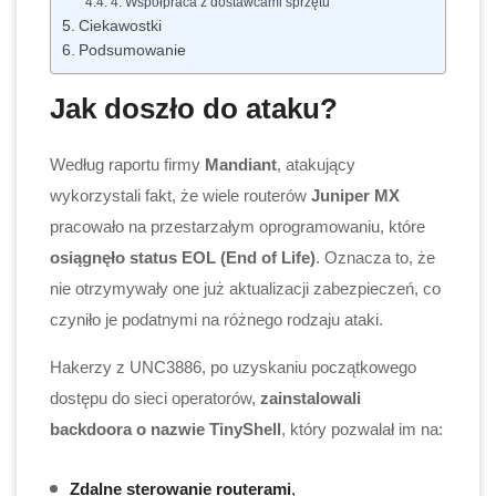
4. Współpraca z dostawcami sprzętu
Ciekawostki
Podsumowanie
Jak doszło do ataku?
Według raportu firmy
Mandiant
, atakujący
wykorzystali fakt, że wiele routerów
Juniper MX
pracowało na przestarzałym oprogramowaniu, które
osiągnęło status EOL (End of Life)
. Oznacza to, że
nie otrzymywały one już aktualizacji zabezpieczeń, co
czyniło je podatnymi na różnego rodzaju ataki.
Hakerzy z UNC3886, po uzyskaniu początkowego
dostępu do sieci operatorów,
zainstalowali
backdoora o nazwie TinyShell
, który pozwalał im na:
Zdalne sterowanie routerami
,