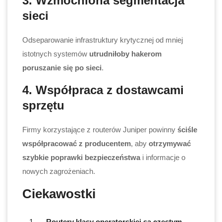
3. Wzmocniona segmentacja
sieci
Odseparowanie infrastruktury krytycznej od mniej
istotnych systemów
utrudniłoby hakerom
poruszanie się po sieci
.
4. Współpraca z dostawcami
sprzętu
Firmy korzystające z routerów Juniper powinny
ściśle
współpracować z producentem
, aby
otrzymywać
szybkie poprawki bezpieczeństwa
i informacje o
nowych zagrożeniach.
Ciekawostki
Routery klasy operatorskiej są częstym