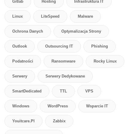
Gitlab
Hosting
Infrastruktura IT
Linux
LiteSpeed
Malware
Ochrona Danych
Optymalizacja Strony
Outlook
Outsourcing IT
Phishing
Podatności
Ransomware
Rocky Linux
Serwery
Serwery Dedykowane
SmartDedicated
TTL
VPS
Windows
WordPress
Wsparcie IT
Youitcare.pl
Zabbix