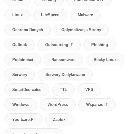
Linux
LiteSpeed
Malware
Ochrona Danych
Optymalizacja Strony
Outlook
Outsourcing IT
Phishing
Podatności
Ransomware
Rocky Linux
Serwery
Serwery Dedykowane
SmartDedicated
TTL
VPS
Windows
WordPress
Wsparcie IT
Youitcare.pl
Zabbix