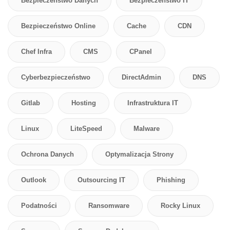
Bezpieczeństwo Danych
Bezpieczeństwo IT
Bezpieczeństwo Online
Cache
CDN
Chef Infra
CMS
CPanel
Cyberbezpieczeństwo
DirectAdmin
DNS
Gitlab
Hosting
Infrastruktura IT
Linux
LiteSpeed
Malware
Ochrona Danych
Optymalizacja Strony
Outlook
Outsourcing IT
Phishing
Podatności
Ransomware
Rocky Linux