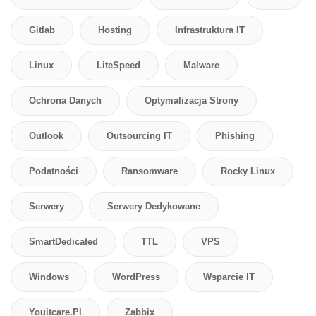
Gitlab
Hosting
Infrastruktura IT
Linux
LiteSpeed
Malware
Ochrona Danych
Optymalizacja Strony
Outlook
Outsourcing IT
Phishing
Podatności
Ransomware
Rocky Linux
Serwery
Serwery Dedykowane
SmartDedicated
TTL
VPS
Windows
WordPress
Wsparcie IT
Youitcare.pl
Zabbix