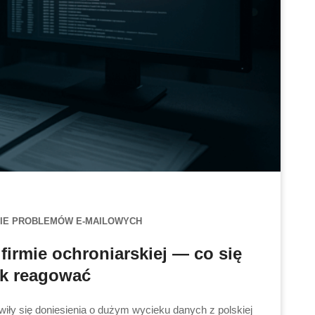
IE PROBLEMÓW E-MAILOWYCH
firmie ochroniarskiej — co się
jak reagować
wiły się doniesienia o dużym wycieku danych z polskiej