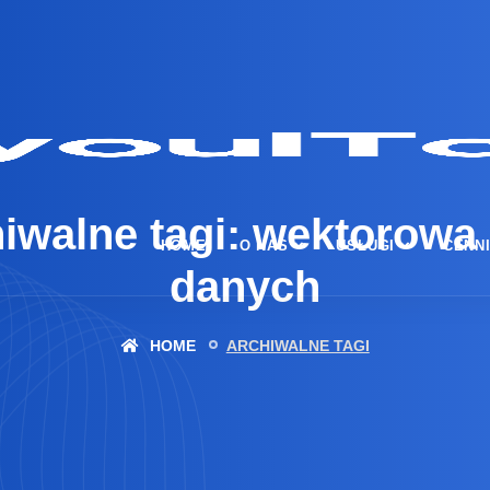
iwalne tagi: wektorowa
HOME
O NAS
USŁUGI
CENN
danych
HOME
ARCHIWALNE TAGI