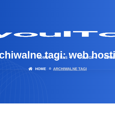
chiwalne tagi: web host
HOME
O NAS
USŁUGI
CENN
HOME
ARCHIWALNE TAGI