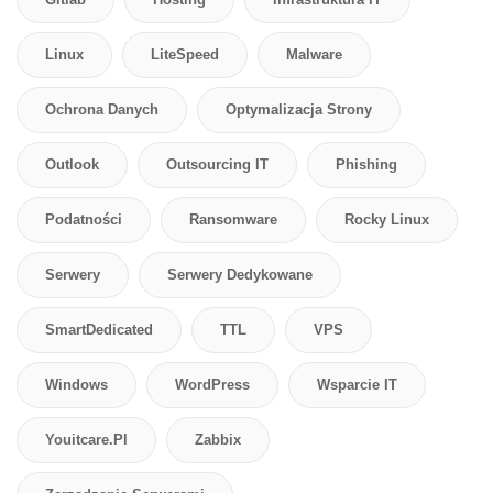
Linux
LiteSpeed
Malware
Ochrona Danych
Optymalizacja Strony
Outlook
Outsourcing IT
Phishing
Podatności
Ransomware
Rocky Linux
Serwery
Serwery Dedykowane
SmartDedicated
TTL
VPS
Windows
WordPress
Wsparcie IT
Youitcare.pl
Zabbix