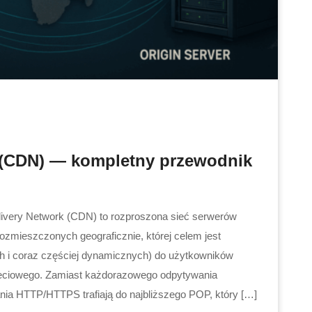
 (CDN) — kompletny przewodnik
very Network (CDN) to rozproszona sieć serwerów
ozmieszczonych geograficznie, której celem jest
ch i coraz częściej dynamicznych) do użytkowników
ieciowego. Zamiast każdorazowego odpytywania
ania HTTP/HTTPS trafiają do najbliższego POP, który […]