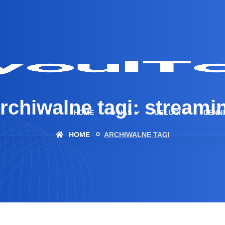
rchiwalne tagi: streami
HOME
O NAS
USŁUGI
CENN
HOME
ARCHIWALNE TAGI