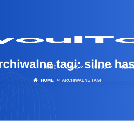
rchiwalne tagi: silne has
HOME
O NAS
USŁUGI
CENN
HOME
ARCHIWALNE TAGI