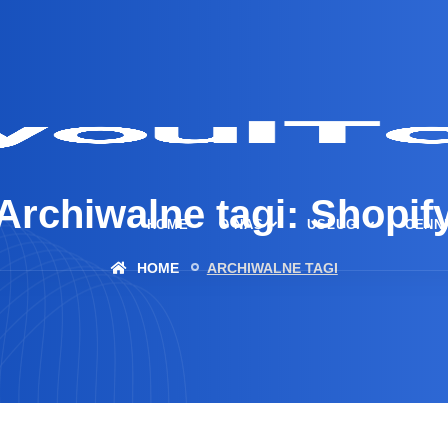
Archiwalne tagi: Shopif
HOME
O NAS
USŁUGI
CENN
HOME
ARCHIWALNE TAGI