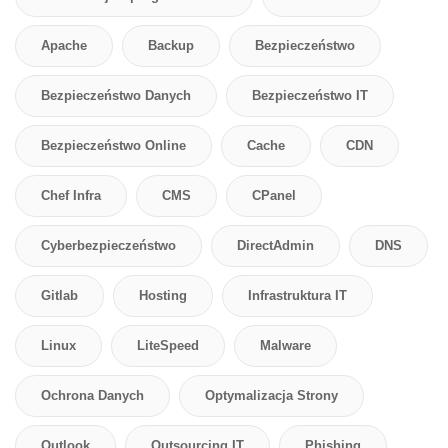
Apache
Backup
Bezpieczeństwo
Bezpieczeństwo Danych
Bezpieczeństwo IT
Bezpieczeństwo Online
Cache
CDN
Chef Infra
CMS
CPanel
Cyberbezpieczeństwo
DirectAdmin
DNS
Gitlab
Hosting
Infrastruktura IT
Linux
LiteSpeed
Malware
Ochrona Danych
Optymalizacja Strony
Outlook
Outsourcing IT
Phishing