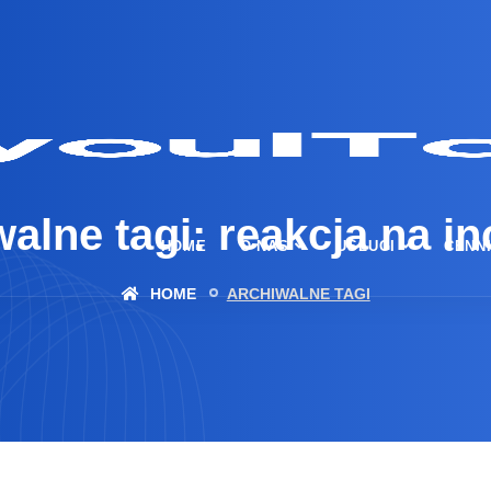
alne tagi: reakcja na i
HOME
O NAS
USŁUGI
CENN
HOME
ARCHIWALNE TAGI