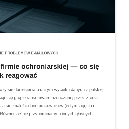
IE PROBLEMÓW E-MAILOWYCH
firmie ochroniarskiej — co się
jak reagować
wiły się doniesienia o dużym wycieku danych z polskiej
isuje się grupie ransomware oznaczanej przez źródła
ają się znaleźć dane pracowników (w tym zdjęcia i
 Równocześnie przypominamy o innych głośnych