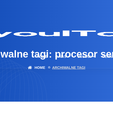
walne tagi: procesor s
HOME
O NAS
USŁUGI
CENN
HOME
ARCHIWALNE TAGI