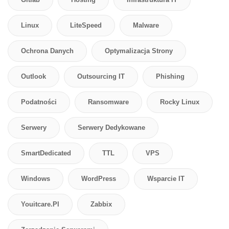
Linux
LiteSpeed
Malware
Ochrona Danych
Optymalizacja Strony
Outlook
Outsourcing IT
Phishing
Podatności
Ransomware
Rocky Linux
Serwery
Serwery Dedykowane
SmartDedicated
TTL
VPS
Windows
WordPress
Wsparcie IT
Youitcare.pl
Zabbix