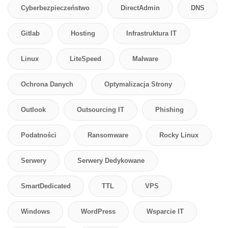
Cyberbezpieczeństwo
DirectAdmin
DNS
Gitlab
Hosting
Infrastruktura IT
Linux
LiteSpeed
Malware
Ochrona Danych
Optymalizacja Strony
Outlook
Outsourcing IT
Phishing
Podatności
Ransomware
Rocky Linux
Serwery
Serwery Dedykowane
SmartDedicated
TTL
VPS
Windows
WordPress
Wsparcie IT