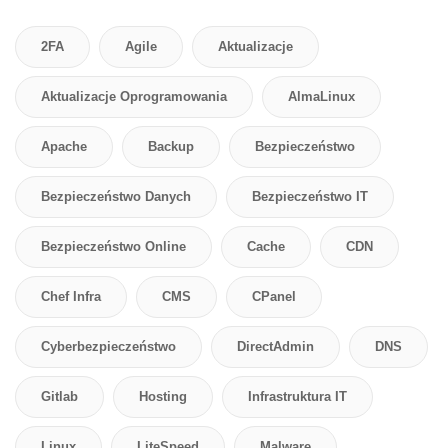
2FA
Agile
Aktualizacje
Aktualizacje Oprogramowania
AlmaLinux
Apache
Backup
Bezpieczeństwo
Bezpieczeństwo Danych
Bezpieczeństwo IT
Bezpieczeństwo Online
Cache
CDN
Chef Infra
CMS
CPanel
Cyberbezpieczeństwo
DirectAdmin
DNS
Gitlab
Hosting
Infrastruktura IT
Linux
LiteSpeed
Malware