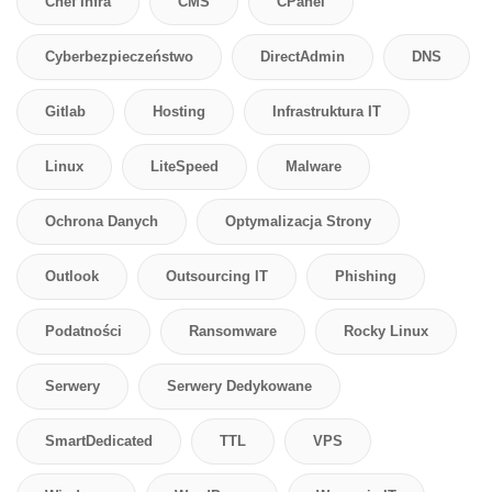
Chef Infra
CMS
CPanel
Cyberbezpieczeństwo
DirectAdmin
DNS
Gitlab
Hosting
Infrastruktura IT
Linux
LiteSpeed
Malware
Ochrona Danych
Optymalizacja Strony
Outlook
Outsourcing IT
Phishing
Podatności
Ransomware
Rocky Linux
Serwery
Serwery Dedykowane
SmartDedicated
TTL
VPS