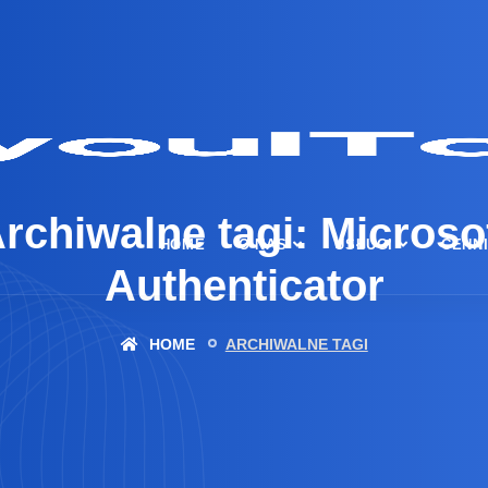
rchiwalne tagi: Microso
HOME
O NAS
USŁUGI
CENN
Authenticator
HOME
ARCHIWALNE TAGI