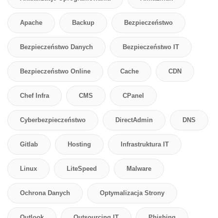
Apache
Backup
Bezpieczeństwo
Bezpieczeństwo Danych
Bezpieczeństwo IT
Bezpieczeństwo Online
Cache
CDN
Chef Infra
CMS
CPanel
Cyberbezpieczeństwo
DirectAdmin
DNS
Gitlab
Hosting
Infrastruktura IT
Linux
LiteSpeed
Malware
Ochrona Danych
Optymalizacja Strony
Outlook
Outsourcing IT
Phishing