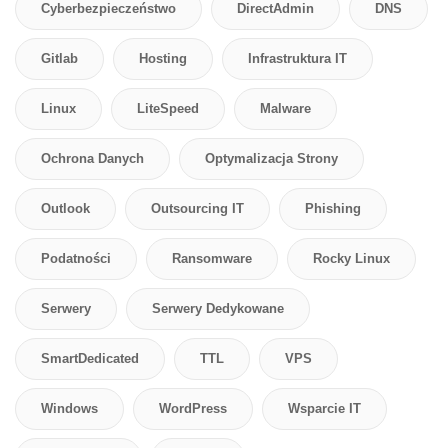
Cyberbezpieczeństwo
DirectAdmin
DNS
Gitlab
Hosting
Infrastruktura IT
Linux
LiteSpeed
Malware
Ochrona Danych
Optymalizacja Strony
Outlook
Outsourcing IT
Phishing
Podatności
Ransomware
Rocky Linux
Serwery
Serwery Dedykowane
SmartDedicated
TTL
VPS
Windows
WordPress
Wsparcie IT