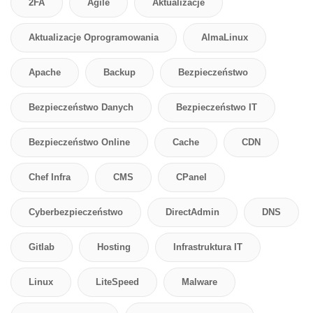
2FA
Agile
Aktualizacje
Aktualizacje Oprogramowania
AlmaLinux
Apache
Backup
Bezpieczeństwo
Bezpieczeństwo Danych
Bezpieczeństwo IT
Bezpieczeństwo Online
Cache
CDN
Chef Infra
CMS
CPanel
Cyberbezpieczeństwo
DirectAdmin
DNS
Gitlab
Hosting
Infrastruktura IT
Linux
LiteSpeed
Malware