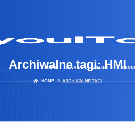
Archiwalne tagi: HMI
HOME
O NAS
USŁUGI
CENN
HOME
ARCHIWALNE TAGI