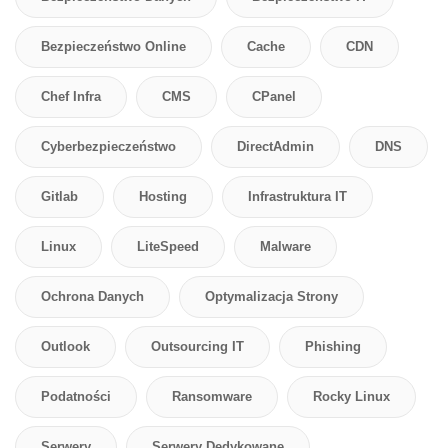
Bezpieczeństwo Online
Cache
CDN
Chef Infra
CMS
CPanel
Cyberbezpieczeństwo
DirectAdmin
DNS
Gitlab
Hosting
Infrastruktura IT
Linux
LiteSpeed
Malware
Ochrona Danych
Optymalizacja Strony
Outlook
Outsourcing IT
Phishing
Podatności
Ransomware
Rocky Linux
Serwery
Serwery Dedykowane