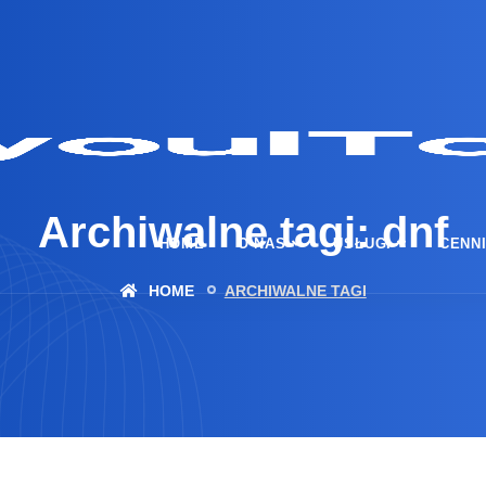
Archiwalne tagi: dnf
HOME
O NAS
USŁUGI
CENN
HOME
ARCHIWALNE TAGI