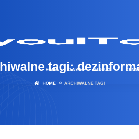
hiwalne tagi: dezinform
HOME
O NAS
USŁUGI
CENN
HOME
ARCHIWALNE TAGI