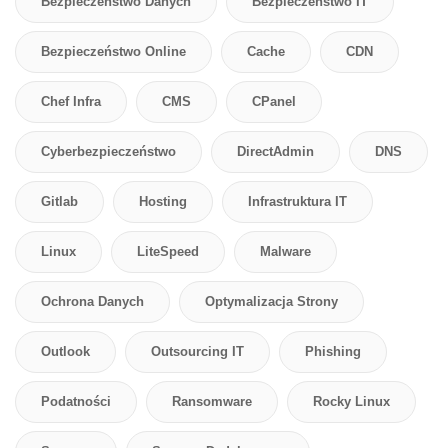
Bezpieczeństwo Danych
Bezpieczeństwo IT
Bezpieczeństwo Online
Cache
CDN
Chef Infra
CMS
CPanel
Cyberbezpieczeństwo
DirectAdmin
DNS
Gitlab
Hosting
Infrastruktura IT
Linux
LiteSpeed
Malware
Ochrona Danych
Optymalizacja Strony
Outlook
Outsourcing IT
Phishing
Podatności
Ransomware
Rocky Linux